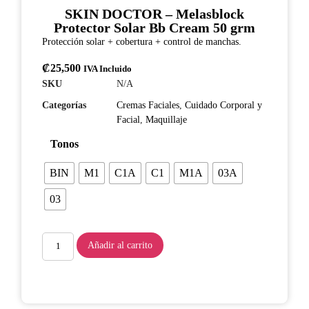
SKIN DOCTOR – Melasblock
Protector Solar Bb Cream 50 grm
Protección solar + cobertura + control de manchas.
₡
25,500
IVA Incluido
SKU
N/A
Categorías
Cremas Faciales
,
Cuidado Corporal y
Facial
,
Maquillaje
Tonos
BIN
M1
C1A
C1
M1A
03A
03
Añadir al carrito