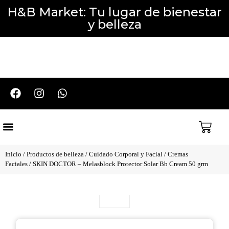
H&B Market: Tu lugar de bienestar
y belleza
Cuidado del Cabello
Cuidado Corporal y Facial
Perfumería y Aromaterapia
Packs y Promociones
Inicio
/
Productos de belleza
/
Cuidado Corporal y Facial
/
Cremas
Faciales
/ SKIN DOCTOR – Melasblock Protector Solar Bb Cream 50 grm