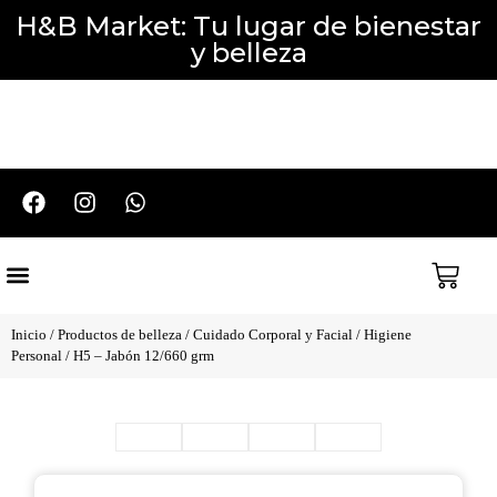
H&B Market: Tu lugar de bienestar
y belleza
Cuidado del Cabello
Cuidado Corporal y Facial
Perfumería y Aromaterapia
Packs y Promociones
Inicio
/
Productos de belleza
/
Cuidado Corporal y Facial
/
Higiene
Personal
/ H5 – Jabón 12/660 grm