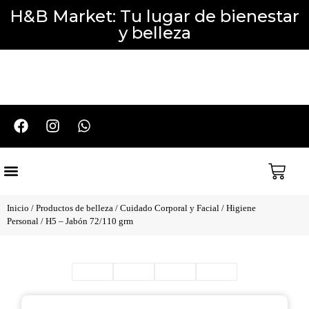
H&B Market: Tu lugar de bienestar
y belleza
Cuidado del Cabello
Cuidado Corporal y Facial
Perfumería y Aromaterapia
Packs y Promociones
Inicio
/
Productos de belleza
/
Cuidado Corporal y Facial
/
Higiene
Personal
/ H5 – Jabón 72/110 grm