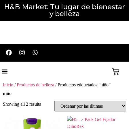
H&B Market: Tu lugar de bienestar
y belleza
Cuidado del Cabello
Cuidado Corporal y Facial
Perfumería y Aromaterapia
Packs y Promociones
Inicio
/
Productos de belleza
/ Productos etiquetados “niño”
niño
Showing all 2 results