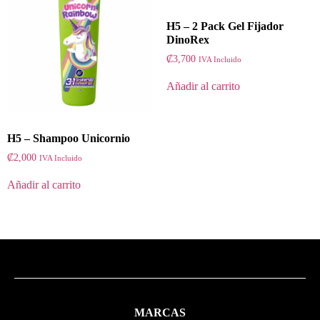
H5 – 2 Pack Gel Fijador
DinoRex
₡
3,700
IVA Incluido
Añadir al carrito
H5 – Shampoo Unicornio
₡
2,000
IVA Incluido
Añadir al carrito
MARCAS