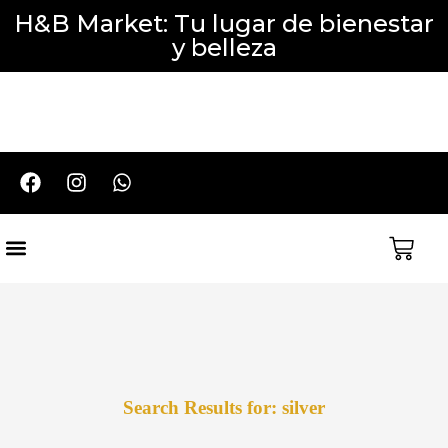
H&B Market: Tu lugar de bienestar
y belleza
Cuidado del Cabello
Cuidado Corporal y Facial
Perfumería y Aromaterapia
Packs y Promociones
Search Results for: silver